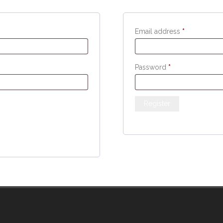
Required
Email address
*
Required
Password
*
Register