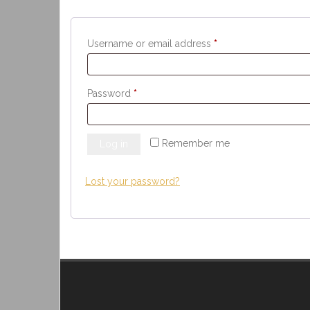
Required
Username or email address
*
Required
Password
*
Remember me
Log in
Lost your password?