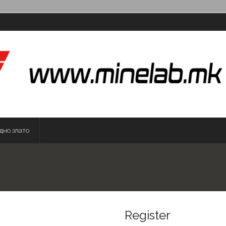
дно злато
Register