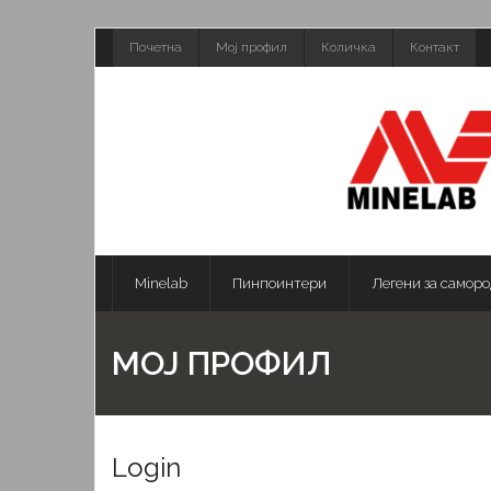
Skip
Почетна
Мој профил
Количка
Контакт
to
content
Minelab
Пинпоинтери
Легени за саморо
МОЈ ПРОФИЛ
Login