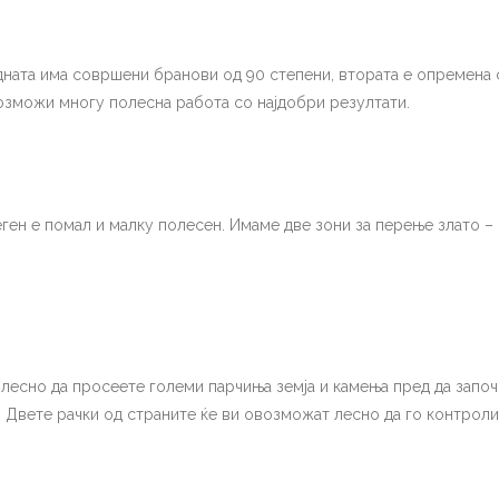
дната има совршени бранови од 90 степени, втората е опремена 
озможи многу полесна работа со најдобри резултати.
еген е помал и малку полесен. Имаме две зони за перење злато –
олесно да просеете големи парчиња земја и камења пред да запо
 Двете рачки од страните ќе ви овозможат лесно да го контроли