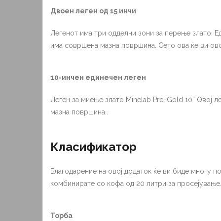
Двоен леген од 15 инчи
Легенот има три одделни зони за перење злато. Е
има совршена мазна површина. Сето ова ќе ви ов
10-инчен единечен леген
Леген за миење злато Minelab Pro-Gold 10“ Овој л
мазна површина..
Класификатор
Благодарение на овој додаток ќе ви биде многу п
комбинирате со кофа од 20 литри за просејување.
Торба