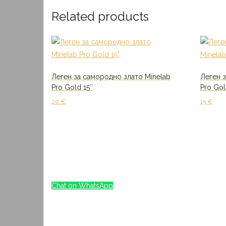
Related products
Леген за самородно злато Minelab
Леген 
Pro Gold 15″
Pro Gol
20
€
15
€
Add to cart
Add to 
Chat on WhatsApp