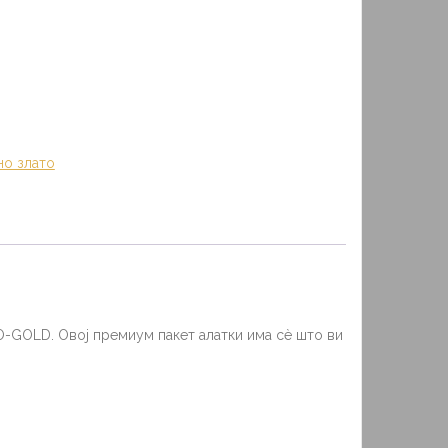
но злато
O-GOLD. Овој премиум пакет алатки има сè што ви