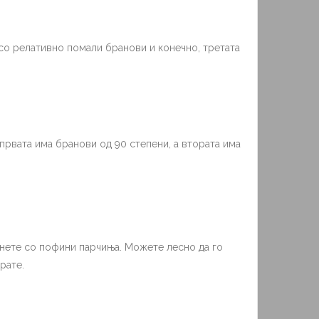
со релативно помали бранови и конечно, третата
 првата има бранови од 90 степени, а втората има
чнете со пофини парчиња. Можете лесно да го
рате.