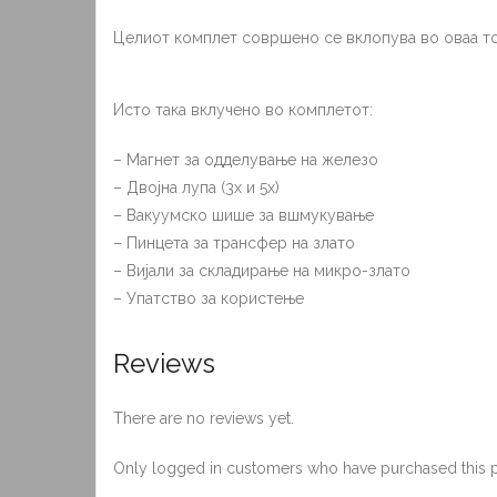
Целиот комплет совршено се вклопува во оваа то
Исто така вклучено во комплетот:
– Магнет за одделување на железо
– Двојна лупа (3х и 5х)
– Вакуумско шише за вшмукување
– Пинцета за трансфер на злато
– Вијали за складирање на микро-злато
– Упатство за користење
Reviews
There are no reviews yet.
Only logged in customers who have purchased this p