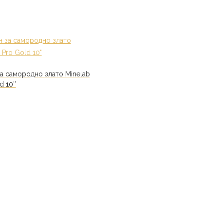
за самородно злато Minelab
d 10″
cart