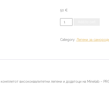
50
€
Леген
Add to cart
за
самородно
злато
Category:
Легени за самород
Minelab
Pro
Gold
Pan
Kit
quantity
 комплетот висококвалитетни легени и додатоци на Minelab – PR